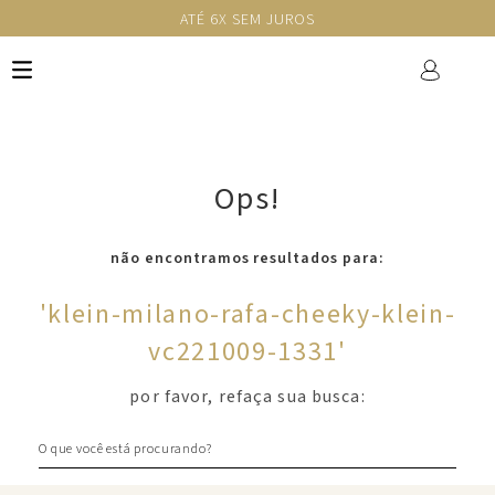
ATÉ 6X SEM JUROS
Ops!
não encontramos resultados para:
'
klein-milano-rafa-cheeky-klein-
vc221009-1331
'
por favor, refaça sua busca:
O que você está procurando?