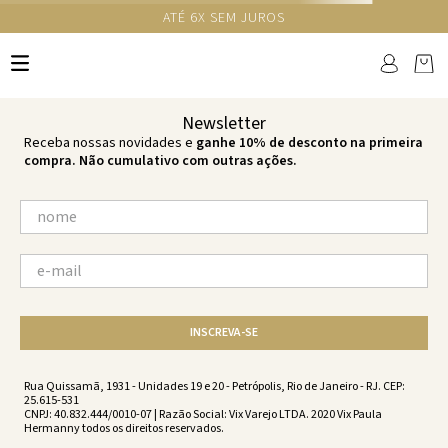
ATÉ 6X SEM JUROS
TERMOS MAIS BUSCADOS
1
º
cheeky
2
º
vestido
Newsletter
3
º
maio
Receba nossas novidades e
ganhe 10% de desconto na primeira
compra. Não cumulativo com outras ações.
4
º
biquini
5
º
vestido curto
6
º
calcinha
7
º
vestidos
8
º
saida
INSCREVA-SE
9
º
top
10
º
verde
Rua Quissamã, 1931 - Unidades 19 e 20 - Petrópolis, Rio de Janeiro - RJ. CEP:
25.615-531
CNPJ: 40.832.444/0010-07 | Razão Social: Vix Varejo LTDA. 2020 Vix Paula
Hermanny todos os direitos reservados.