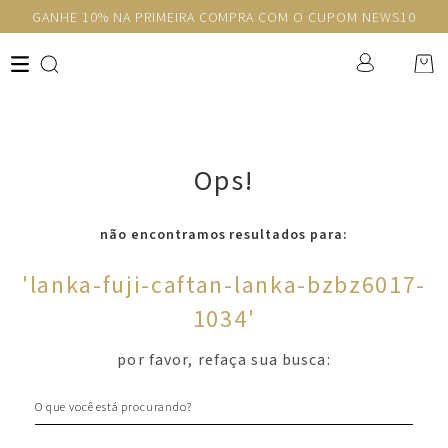
GANHE 10% NA PRIMEIRA COMPRA COM O CUPOM NEWS10
Ops!
não encontramos resultados para:
'
lanka-fuji-caftan-lanka-bzbz6017-
1034
'
por favor, refaça sua busca:
O que você está procurando?