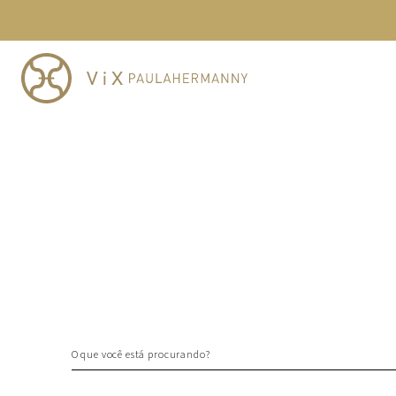
TERMOS MAIS BUSCADOS
1
º
cheeky
2
º
vestido
3
º
maio
4
º
biquini
5
º
vestido curto
6
º
calcinha
7
º
vestidos
8
º
saida
9
º
top
10
º
verde
O que você está procurando?
TERMOS MAIS BUSCADOS