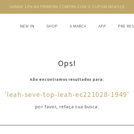
GANHE 10% NA PRIMEIRA COMPRA COM O CUPOM NEWS10
NEW IN
SHOP
A MARCA
APP
PRE RE
Ops!
não encontramos resultados para:
'
leah-seve-top-leah-ec221028-1949
'
por favor, refaça sua busca: