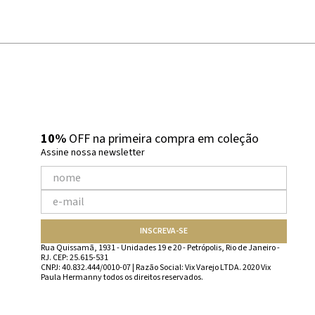
10%
OFF na primeira compra em coleção
Assine nossa newsletter
INSCREVA-SE
Rua Quissamã, 1931 - Unidades 19 e 20 - Petrópolis, Rio de Janeiro -
RJ. CEP: 25.615-531
CNPJ: 40.832.444/0010-07 | Razão Social: Vix Varejo LTDA. 2020 Vix
Paula Hermanny todos os direitos reservados.