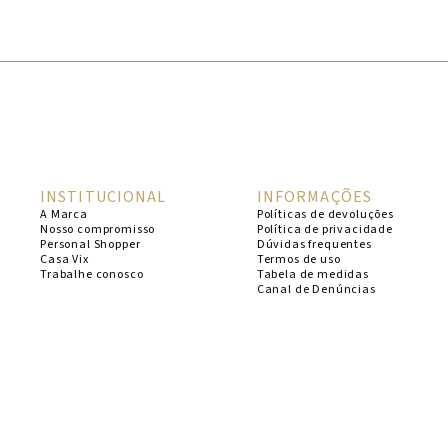
1
º
cheeky
2
º
vestido
3
º
maio
4
º
biquini
5
º
vestido curto
INSTITUCIONAL
INFORMAÇÕES
6
º
calcinha
A Marca
Políticas de devoluções
Nosso compromisso
Política de privacidade
7
º
vestidos
Personal Shopper
Dúvidas frequentes
Casa Vix
Termos de uso
8
º
saida
Trabalhe conosco
Tabela de medidas
Canal de Denúncias
9
º
top
10
º
verde