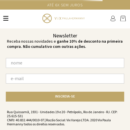
ATÉ 6X SEM JUROS
TERMOS MAIS BUSCADOS
1
º
cheeky
2
º
vestido
Newsletter
3
º
maio
Receba nossas novidades e
ganhe 10% de desconto na primeira
compra. Não cumulativo com outras ações.
4
º
vestidos
5
º
vestido curto
6
º
biquini
7
º
calcinha
8
º
saida
INSCREVA-SE
9
º
top
10
º
verde
Rua Quissamã, 1931 - Unidades 19 e 20 - Petrópolis, Rio de Janeiro - RJ. CEP:
25.615-531
CNPJ: 40.832.444/0010-07 | Razão Social: Vix Varejo LTDA. 2020 Vix Paula
Hermanny todos os direitos reservados.