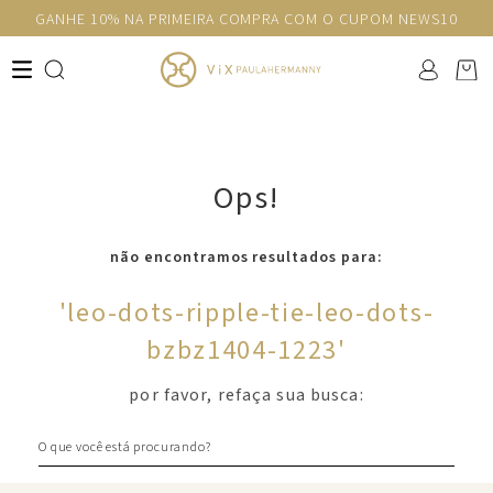
GANHE 10% NA PRIMEIRA COMPRA COM O CUPOM NEWS10
Ops!
não encontramos resultados para:
'
leo-dots-ripple-tie-leo-dots-
bzbz1404-1223
'
por favor, refaça sua busca:
O que você está procurando?