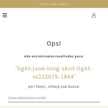
ATÉ 6X SEM JUROS
Ops!
não encontramos resultados para:
'
light-june-long-skirt-light-
vs212079-1844
'
por favor, refaça sua busca:
O que você está procurando?