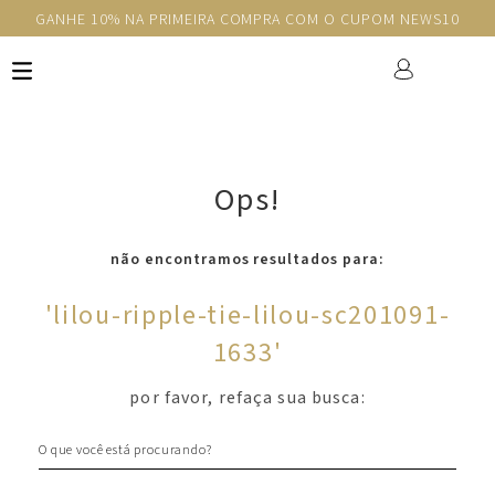
GANHE 10% NA PRIMEIRA COMPRA COM O CUPOM NEWS10
Ops!
não encontramos resultados para:
'
lilou-ripple-tie-lilou-sc201091-
1633
'
por favor, refaça sua busca:
O que você está procurando?