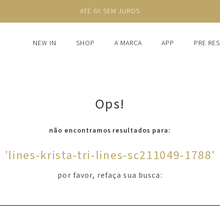
ATÉ 6X SEM JUROS
NEW IN
SHOP
A MARCA
APP
PRE RE
Ops!
não encontramos resultados para:
'
lines-krista-tri-lines-sc211049-1788
'
por favor, refaça sua busca: