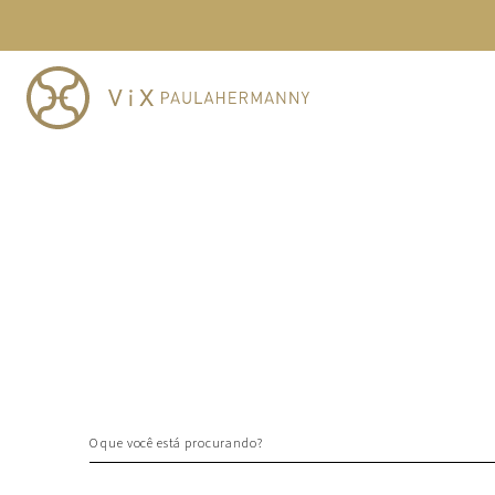
TERMOS MAIS BUSCADOS
1
º
cheeky
2
º
vestido
3
º
maio
4
º
vestidos
5
º
biquini
6
º
vestido curto
7
º
calcinha
8
º
saida
9
º
top
10
º
top tri
O que você está procurando?
TERMOS MAIS BUSCADOS