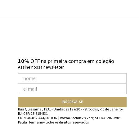
10%
OFF na primeira compra em coleção
Assine nossa newsletter
INSCREVA-SE
Rua Quissamã, 1931 - Unidades 19 e 20 - Petrópolis, Rio de Janeiro -
RJ. CEP: 25.615-531
CNPJ: 40.832.444/0010-07 | Razão Social: Vix Varejo LTDA. 2020 Vix
Paula Hermanny todos os direitos reservados.