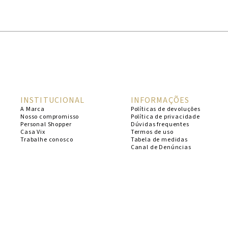
1
º
cheeky
2
º
vestido
3
º
maio
4
º
vestidos
5
º
biquini
INSTITUCIONAL
INFORMAÇÕES
6
º
vestido curto
A Marca
Políticas de devoluções
Nosso compromisso
Política de privacidade
7
º
calcinha
Personal Shopper
Dúvidas frequentes
Casa Vix
Termos de uso
8
º
saida
Trabalhe conosco
Tabela de medidas
Canal de Denúncias
9
º
top
10
º
top tri