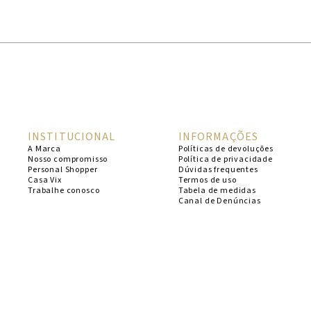
1
º
cheeky
2
º
vestido
3
º
maio
4
º
biquini
5
º
vestido curto
INSTITUCIONAL
INFORMAÇÕES
6
º
calcinha
A Marca
Políticas de devoluções
Nosso compromisso
Política de privacidade
7
º
vestidos
Personal Shopper
Dúvidas frequentes
Casa Vix
Termos de uso
8
º
saida
Trabalhe conosco
Tabela de medidas
Canal de Denúncias
9
º
top
10
º
verde