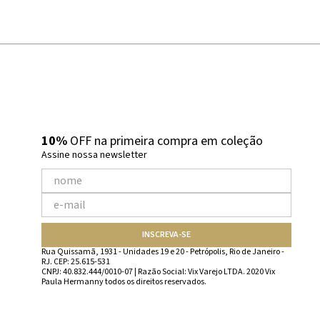
10%
OFF na primeira compra em coleção
Assine nossa newsletter
INSCREVA-SE
Rua Quissamã, 1931 - Unidades 19 e 20 - Petrópolis, Rio de Janeiro -
RJ. CEP: 25.615-531
CNPJ: 40.832.444/0010-07 | Razão Social: Vix Varejo LTDA. 2020 Vix
Paula Hermanny todos os direitos reservados.