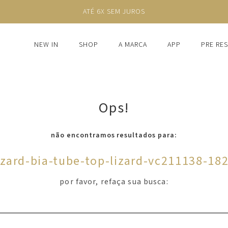
ATÉ 6X SEM JUROS
NEW IN
SHOP
A MARCA
APP
PRE RE
Ops!
não encontramos resultados para:
izard-bia-tube-top-lizard-vc211138-18
por favor, refaça sua busca: