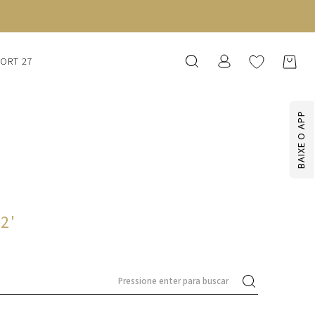
SORT 27
BAIXE O APP
22
'