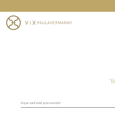
TERMOS MAIS BUSCADOS
1
º
cheeky
2
º
vestido
3
º
maio
4
º
biquini
5
º
vestido curto
6
º
calcinha
7
º
vestidos
8
º
saida
'
l
9
º
top
10
º
verde
O que você está procurando?
TERMOS MAIS BUSCADOS