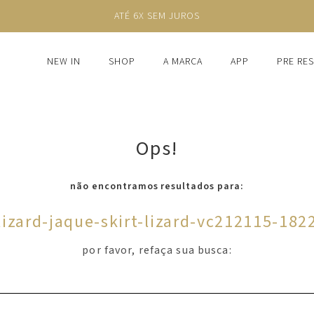
ATÉ 6X SEM JUROS
NEW IN
SHOP
A MARCA
APP
PRE RE
Ops!
não encontramos resultados para:
lizard-jaque-skirt-lizard-vc212115-182
por favor, refaça sua busca: