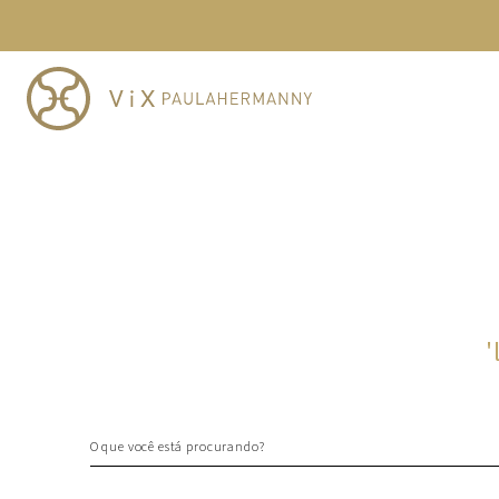
TERMOS MAIS BUSCADOS
1
º
cheeky
2
º
vestido
3
º
maio
4
º
biquini
5
º
vestido curto
6
º
calcinha
7
º
vestidos
8
º
saida
'
9
º
top
10
º
verde
O que você está procurando?
TERMOS MAIS BUSCADOS