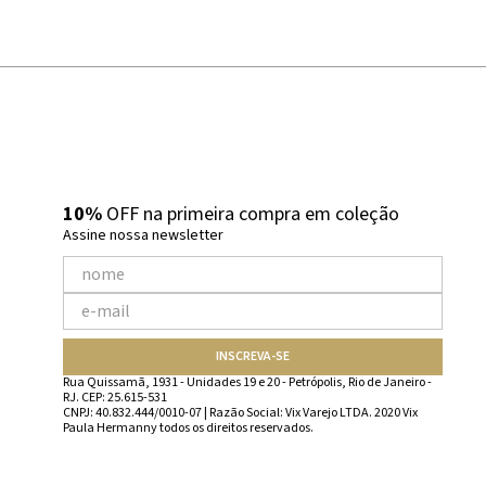
10%
OFF na primeira compra em coleção
Assine nossa newsletter
INSCREVA-SE
Rua Quissamã, 1931 - Unidades 19 e 20 - Petrópolis, Rio de Janeiro -
RJ. CEP: 25.615-531
CNPJ: 40.832.444/0010-07 | Razão Social: Vix Varejo LTDA. 2020 Vix
Paula Hermanny todos os direitos reservados.