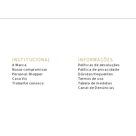
1
º
cheeky
2
º
vestido
3
º
maio
4
º
biquini
5
º
vestido curto
INSTITUCIONAL
INFORMAÇÕES
6
º
calcinha
A Marca
Políticas de devoluções
Nosso compromisso
Política de privacidade
7
º
vestidos
Personal Shopper
Dúvidas frequentes
Casa Vix
Termos de uso
8
º
saida
Trabalhe conosco
Tabela de medidas
Canal de Denúncias
9
º
top
10
º
verde