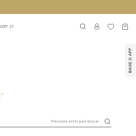
SORT 27
BAIXE O APP
2
'