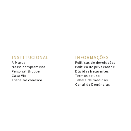
1
º
cheeky
2
º
vestido
3
º
maio
4
º
biquini
5
º
vestido curto
INSTITUCIONAL
INFORMAÇÕES
6
º
calcinha
A Marca
Políticas de devoluções
Nosso compromisso
Política de privacidade
7
º
vestidos
Personal Shopper
Dúvidas frequentes
Casa Vix
Termos de uso
8
º
saida
Trabalhe conosco
Tabela de medidas
Canal de Denúncias
9
º
top
10
º
verde