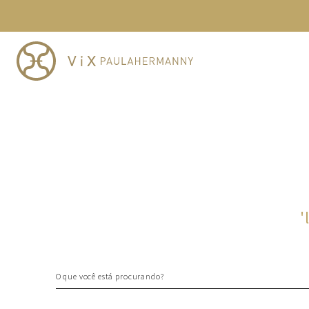
TERMOS MAIS BUSCADOS
1
º
cheeky
2
º
vestido
3
º
maio
4
º
biquini
5
º
vestido curto
6
º
calcinha
7
º
vestidos
8
º
saida
'
9
º
top
10
º
verde
O que você está procurando?
TERMOS MAIS BUSCADOS