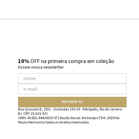
10%
OFF na primeira compra em coleção
Assine nossa newsletter
INSCREVA-SE
Rua Quissamã, 1931 - Unidades 19 e 20 - Petrópolis, Rio de Janeiro -
RJ. CEP: 25.615-531
CNPJ: 40.832.444/0010-07 | Razão Social: Vix Varejo LTDA. 2020 Vix
Paula Hermanny todos os direitos reservados.