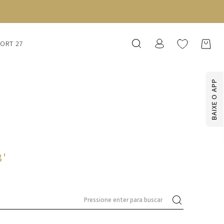
SORT 27
BAIXE O APP
3
'