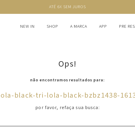
ATÉ 6X SEM JUROS
NEW IN
SHOP
A MARCA
APP
PRE RE
Ops!
não encontramos resultados para:
lola-black-tri-lola-black-bzbz1438-161
por favor, refaça sua busca: