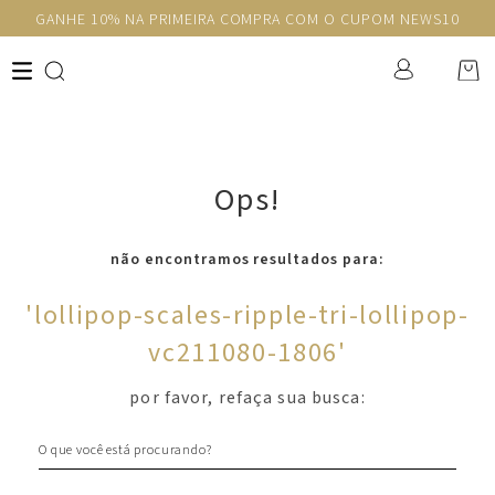
GANHE 10% NA PRIMEIRA COMPRA COM O CUPOM NEWS10
Ops!
não encontramos resultados para:
'
lollipop-scales-ripple-tri-lollipop-
vc211080-1806
'
por favor, refaça sua busca:
O que você está procurando?