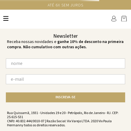
ATÉ 6X SEM JUROS
TERMOS MAIS BUSCADOS
1
º
cheeky
2
º
vestido
Newsletter
3
º
maio
Receba nossas novidades e
ganhe 10% de desconto na primeira
compra. Não cumulativo com outras ações.
4
º
vestidos
5
º
biquini
6
º
vestido curto
7
º
calcinha
8
º
saida
INSCREVA-SE
9
º
top
10
º
top tri
Rua Quissamã, 1931 - Unidades 19 e 20 - Petrópolis, Rio de Janeiro - RJ. CEP:
25.615-531
CNPJ: 40.832.444/0010-07 | Razão Social: Vix Varejo LTDA. 2020 Vix Paula
Hermanny todos os direitos reservados.