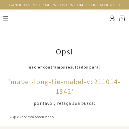
GANHE 10% NA PRIMEIRA COMPRA COM O CUPOM NEWS10
Ops!
não encontramos resultados para:
'
mabel-long-tie-mabel-vc211014-
1842
'
por favor, refaça sua busca:
O que você está procurando?