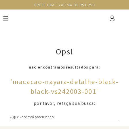
FRETE GRÁTIS ACIMA DE R$1.250
Ops!
não encontramos resultados para:
'
macacao-nayara-detalhe-black-
black-vs242003-001
'
por favor, refaça sua busca:
O que você está procurando?