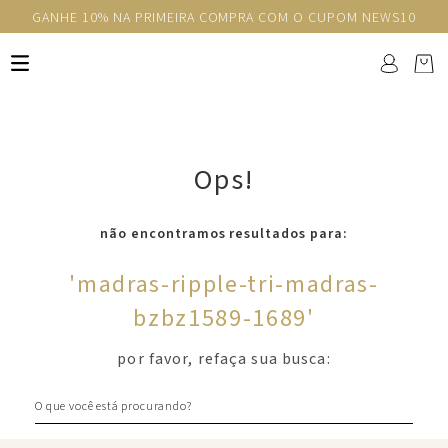
GANHE 10% NA PRIMEIRA COMPRA COM O CUPOM NEWS10
Ops!
não encontramos resultados para:
'
madras-ripple-tri-madras-
bzbz1589-1689
'
por favor, refaça sua busca:
O que você está procurando?