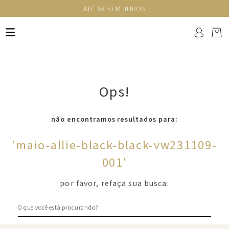
ATÉ 6X SEM JUROS
Ops!
não encontramos resultados para:
'
maio-allie-black-black-vw231109-
001
'
por favor, refaça sua busca:
O que você está procurando?