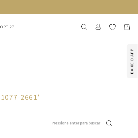
SORT 27
BAIXE O APP
61077-2661
'