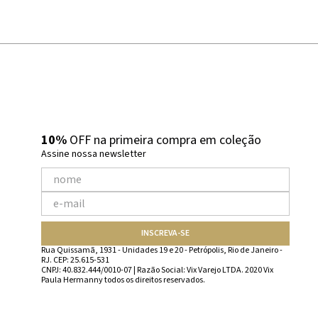
10%
OFF na primeira compra em coleção
Assine nossa newsletter
INSCREVA-SE
Rua Quissamã, 1931 - Unidades 19 e 20 - Petrópolis, Rio de Janeiro -
RJ. CEP: 25.615-531
CNPJ: 40.832.444/0010-07 | Razão Social: Vix Varejo LTDA. 2020 Vix
Paula Hermanny todos os direitos reservados.