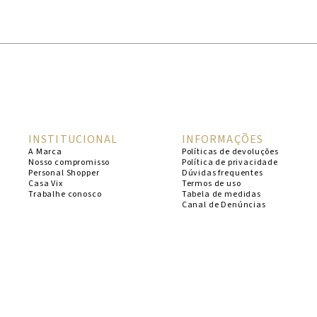
1
º
cheeky
2
º
vestido
3
º
maio
4
º
vestidos
5
º
biquini
INSTITUCIONAL
INFORMAÇÕES
6
º
vestido curto
A Marca
Políticas de devoluções
Nosso compromisso
Política de privacidade
7
º
calcinha
Personal Shopper
Dúvidas frequentes
Casa Vix
Termos de uso
8
º
saida
Trabalhe conosco
Tabela de medidas
Canal de Denúncias
9
º
top
10
º
top tri