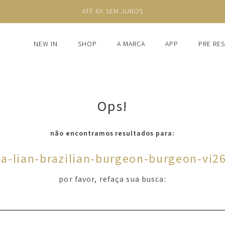
ATÉ 6X SEM JUROS
NEW IN
SHOP
A MARCA
APP
PRE RE
Ops!
não encontramos resultados para:
a-lian-brazilian-burgeon-burgeon-vi2
por favor, refaça sua busca: