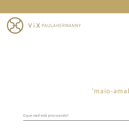
TERMOS MAIS BUSCADOS
1
º
cheeky
2
º
vestido
3
º
maio
4
º
vestidos
5
º
biquini
6
º
vestido curto
7
º
calcinha
8
º
saida
'
maio-amal
9
º
top
10
º
top tri
O que você está procurando?
TERMOS MAIS BUSCADOS