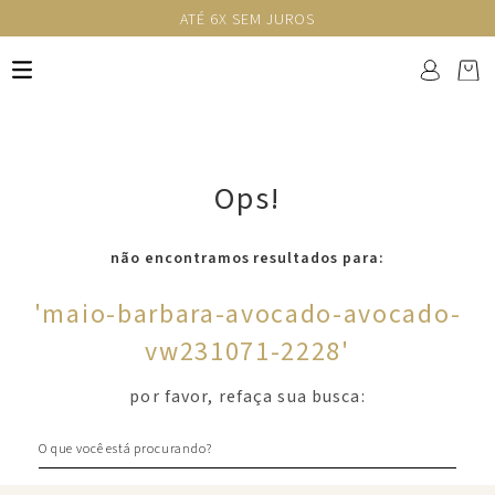
ATÉ 6X SEM JUROS
Ops!
não encontramos resultados para:
'
maio-barbara-avocado-avocado-
vw231071-2228
'
por favor, refaça sua busca:
O que você está procurando?