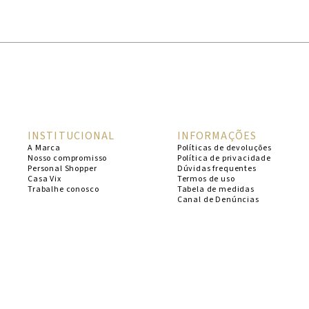
1
º
cheeky
2
º
vestido
3
º
maio
4
º
biquini
5
º
calcinha
INSTITUCIONAL
INFORMAÇÕES
6
º
vestido curto
A Marca
Políticas de devoluções
Nosso compromisso
Política de privacidade
7
º
saida
Personal Shopper
Dúvidas frequentes
Casa Vix
Termos de uso
8
º
verde
Trabalhe conosco
Tabela de medidas
Canal de Denúncias
9
º
vestidos
10
º
top