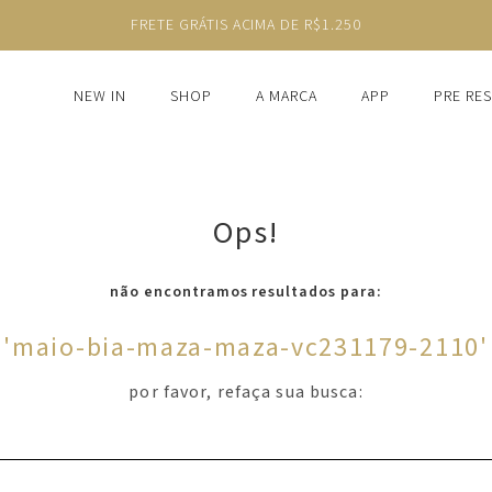
FRETE GRÁTIS ACIMA DE R$1.250
NEW IN
SHOP
A MARCA
APP
PRE RE
Ops!
não encontramos resultados para:
'
maio-bia-maza-maza-vc231179-2110
'
por favor, refaça sua busca: