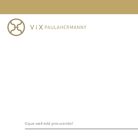
TERMOS MAIS BUSCADOS
1
º
cheeky
2
º
vestido
3
º
maio
4
º
biquini
5
º
calcinha
6
º
vestido curto
7
º
saida
8
º
verde
9
º
vestidos
10
º
top
O que você está procurando?
TERMOS MAIS BUSCADOS