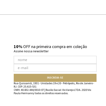
10%
OFF na primeira compra em coleção
Assine nossa newsletter
INSCREVA-SE
Rua Quissamã, 1931 - Unidades 19 e 20 - Petrópolis, Rio de Janeiro -
RJ. CEP: 25.615-531
CNPJ: 40.832.444/0010-07 | Razão Social: Vix Varejo LTDA. 2020 Vix
Paula Hermanny todos os direitos reservados.