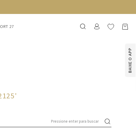
SORT 27
BAIXE O APP
2125
'