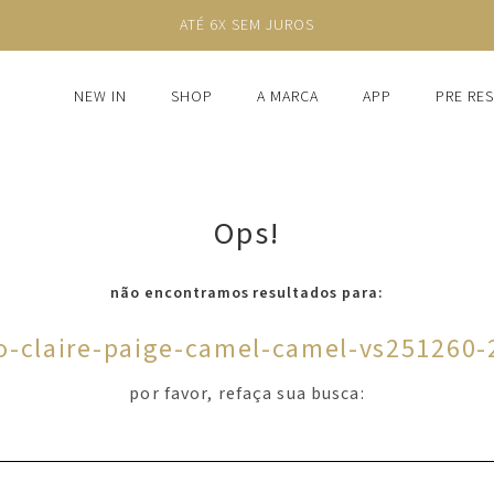
ATÉ 6X SEM JUROS
NEW IN
SHOP
A MARCA
APP
PRE RE
Ops!
não encontramos resultados para:
o-claire-paige-camel-camel-vs251260-
por favor, refaça sua busca: