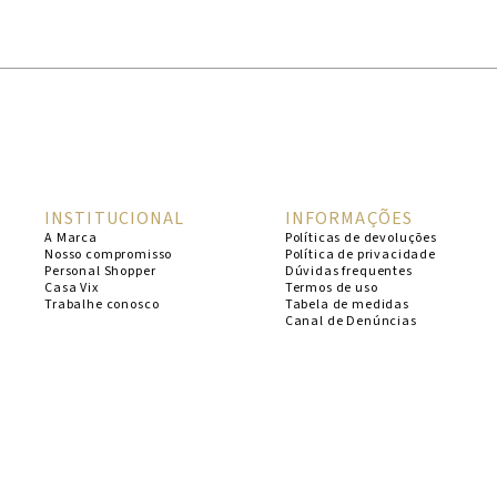
1
º
cheeky
2
º
vestido
3
º
maio
4
º
biquini
5
º
vestido curto
INSTITUCIONAL
INFORMAÇÕES
6
º
calcinha
A Marca
Políticas de devoluções
Nosso compromisso
Política de privacidade
7
º
vestidos
Personal Shopper
Dúvidas frequentes
Casa Vix
Termos de uso
8
º
saida
Trabalhe conosco
Tabela de medidas
Canal de Denúncias
9
º
top
10
º
verde