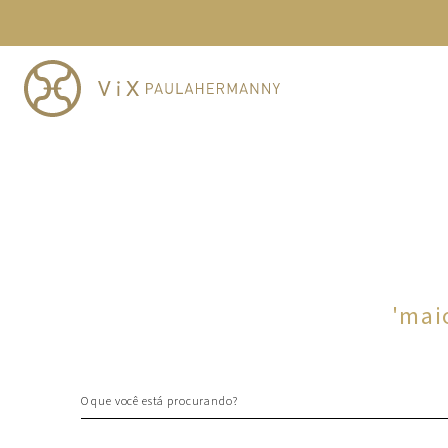
TERMOS MAIS BUSCADOS
1
º
cheeky
2
º
vestido
3
º
maio
4
º
biquini
5
º
vestido curto
6
º
calcinha
7
º
vestidos
8
º
saida
'
mai
9
º
top
10
º
verde
O que você está procurando?
TERMOS MAIS BUSCADOS