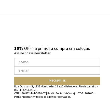
10%
OFF na primeira compra em coleção
Assine nossa newsletter
INSCREVA-SE
Rua Quissamã, 1931 - Unidades 19 e 20 - Petrópolis, Rio de Janeiro -
RJ. CEP: 25.615-531
CNPJ: 40.832.444/0010-07 | Razão Social: Vix Varejo LTDA. 2020 Vix
Paula Hermanny todos os direitos reservados.