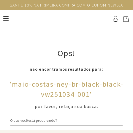
GANHE 10% NA PRIMEIRA COMPRA COM O CUPOM NEWS10
Ops!
não encontramos resultados para:
'
maio-costas-ney-br-black-black-
vw251034-001
'
por favor, refaça sua busca:
O que você está procurando?