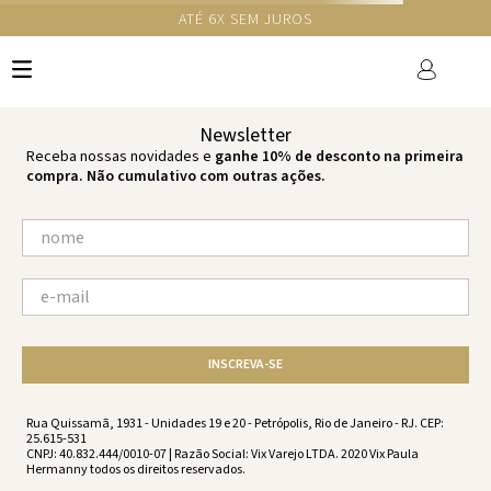
GANHE 10% NA PRIMEIRA COMPRA COM O CUPOM NEWS10
Ops!
não encontramos resultados para:
'
maio-dakota-reflection-reflection-
vc251043-2468
'
por favor, refaça sua busca:
O que você está procurando?