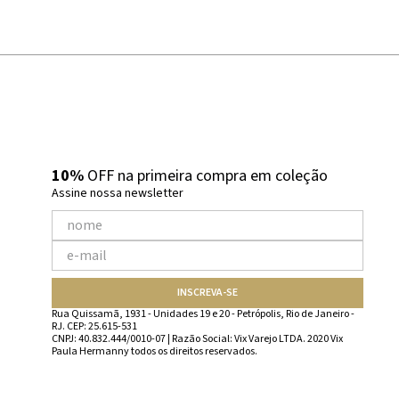
10%
OFF na primeira compra em coleção
Assine nossa newsletter
INSCREVA-SE
Rua Quissamã, 1931 - Unidades 19 e 20 - Petrópolis, Rio de Janeiro -
RJ. CEP: 25.615-531
CNPJ: 40.832.444/0010-07 | Razão Social: Vix Varejo LTDA. 2020 Vix
Paula Hermanny todos os direitos reservados.