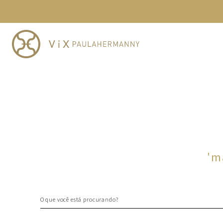
TERMOS MAIS BUSCADOS
1
º
cheeky
2
º
vestido
3
º
maio
4
º
biquini
5
º
vestido curto
6
º
calcinha
7
º
vestidos
8
º
saida
'
m
9
º
top
10
º
verde
O que você está procurando?
TERMOS MAIS BUSCADOS