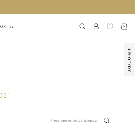
SORT 27
BAIXE O APP
01
'