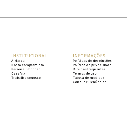
1
º
cheeky
2
º
vestido
3
º
maio
4
º
biquini
5
º
vestido curto
INSTITUCIONAL
INFORMAÇÕES
6
º
calcinha
A Marca
Políticas de devoluções
Nosso compromisso
Política de privacidade
7
º
vestidos
Personal Shopper
Dúvidas frequentes
Casa Vix
Termos de uso
8
º
saida
Trabalhe conosco
Tabela de medidas
Canal de Denúncias
9
º
top
10
º
verde