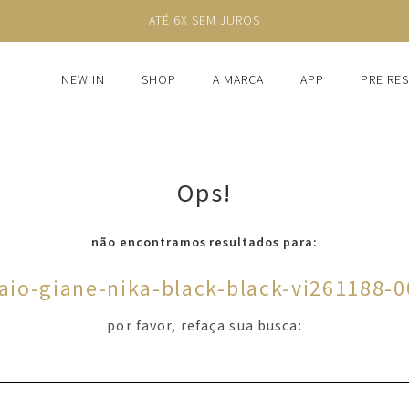
ATÉ 6X SEM JUROS
NEW IN
SHOP
A MARCA
APP
PRE RE
Ops!
não encontramos resultados para:
aio-giane-nika-black-black-vi261188-0
por favor, refaça sua busca: