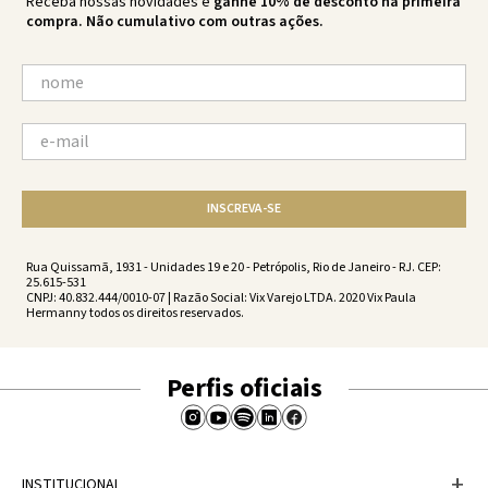
Receba nossas novidades e
ganhe 10% de desconto na primeira
compra. Não cumulativo com outras ações.
INSCREVA-SE
Rua Quissamã, 1931 - Unidades 19 e 20 - Petrópolis, Rio de Janeiro - RJ. CEP:
25.615-531
CNPJ: 40.832.444/0010-07 | Razão Social: Vix Varejo LTDA. 2020 Vix Paula
Hermanny todos os direitos reservados.
Perfis oficiais
+
INSTITUCIONAL