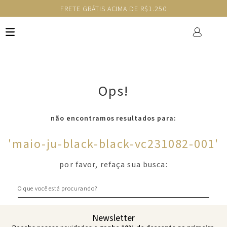
FRETE GRÁTIS ACIMA DE R$1.250
Ops!
não encontramos resultados para:
'
maio-ju-black-black-vc231082-001
'
por favor, refaça sua busca:
O que você está procurando?
Newsletter