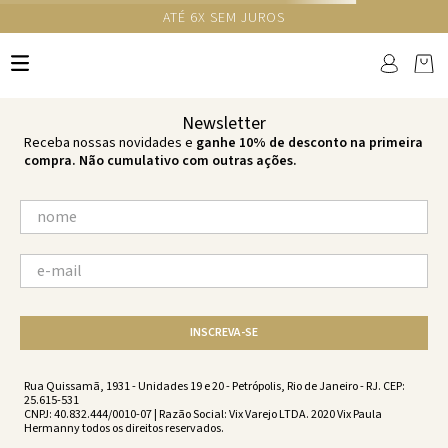
ATÉ 6X SEM JUROS
TERMOS MAIS BUSCADOS
1
º
cheeky
2
º
vestido
Newsletter
3
º
maio
Receba nossas novidades e
ganhe 10% de desconto na primeira
compra. Não cumulativo com outras ações.
4
º
biquini
5
º
calcinha
6
º
vestido curto
7
º
saida
8
º
verde
INSCREVA-SE
9
º
vestidos
10
º
top
Rua Quissamã, 1931 - Unidades 19 e 20 - Petrópolis, Rio de Janeiro - RJ. CEP:
25.615-531
CNPJ: 40.832.444/0010-07 | Razão Social: Vix Varejo LTDA. 2020 Vix Paula
Hermanny todos os direitos reservados.