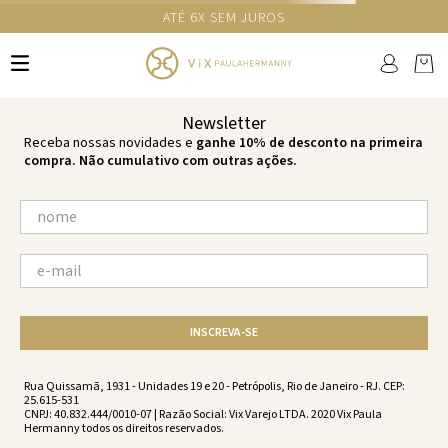
ATÉ 6X SEM JUROS
TERMOS MAIS BUSCADOS
1
º
cheeky
2
º
vestido
Newsletter
3
º
maio
Receba nossas novidades e
ganhe 10% de desconto na primeira
compra. Não cumulativo com outras ações.
4
º
biquini
5
º
vestido curto
6
º
calcinha
7
º
vestidos
8
º
saida
INSCREVA-SE
9
º
top
10
º
verde
Rua Quissamã, 1931 - Unidades 19 e 20 - Petrópolis, Rio de Janeiro - RJ. CEP:
25.615-531
CNPJ: 40.832.444/0010-07 | Razão Social: Vix Varejo LTDA. 2020 Vix Paula
Hermanny todos os direitos reservados.