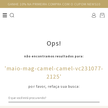
GANHE 10% NA PRIMEIRA COMPRA COM O CUPOM NEWS10
Ops!
não encontramos resultados para:
'
maio-mag-camel-camel-vc231077-
2125
'
por favor, refaça sua busca:
O que você está procurando?