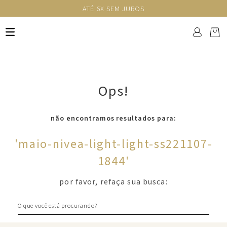
ATÉ 6X SEM JUROS
Ops!
não encontramos resultados para:
'
maio-nivea-light-light-ss221107-
1844
'
por favor, refaça sua busca:
O que você está procurando?