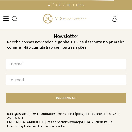
GANHE 10% NA PRIMEIRA COMPRA COM O CUPOM NEWS10
Ops!
não encontramos resultados para:
'
maio-rai-black-black-vs221011-
001
'
por favor, refaça sua busca:
O que você está procurando?