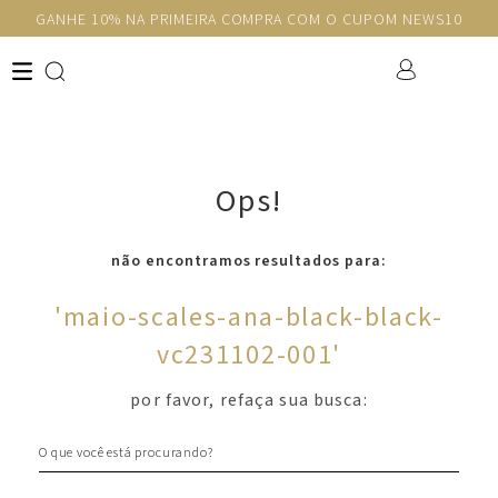
GANHE 10% NA PRIMEIRA COMPRA COM O CUPOM NEWS10
Ops!
não encontramos resultados para:
'
maio-scales-ana-black-black-
vc231102-001
'
por favor, refaça sua busca:
O que você está procurando?