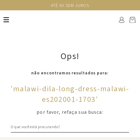
ATÉ 6X SEM JUROS
Ops!
não encontramos resultados para:
'
malawi-dila-long-dress-malawi-
es202001-1703
'
por favor, refaça sua busca:
O que você está procurando?