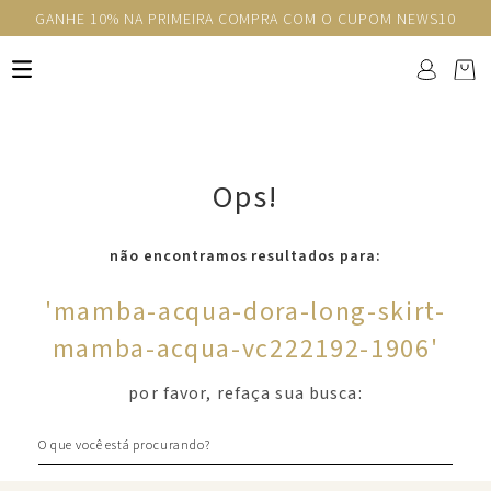
GANHE 10% NA PRIMEIRA COMPRA COM O CUPOM NEWS10
Ops!
não encontramos resultados para:
'
mamba-acqua-dora-long-skirt-
mamba-acqua-vc222192-1906
'
por favor, refaça sua busca:
O que você está procurando?