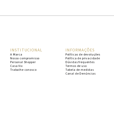
1
º
cheeky
2
º
vestido
3
º
maio
4
º
biquini
5
º
vestido curto
INSTITUCIONAL
INFORMAÇÕES
6
º
calcinha
A Marca
Políticas de devoluções
Nosso compromisso
Política de privacidade
7
º
vestidos
Personal Shopper
Dúvidas frequentes
Casa Vix
Termos de uso
8
º
saida
Trabalhe conosco
Tabela de medidas
Canal de Denúncias
9
º
top
10
º
verde