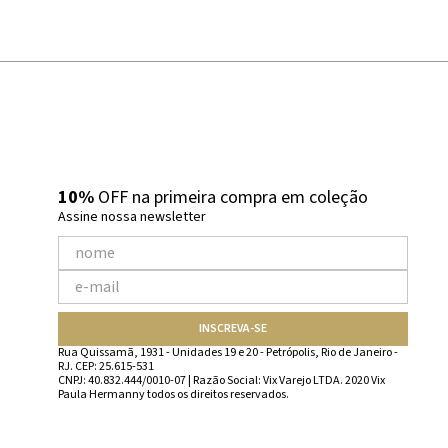
10%
OFF na primeira compra em coleção
Assine nossa newsletter
INSCREVA-SE
Rua Quissamã, 1931 - Unidades 19 e 20 - Petrópolis, Rio de Janeiro -
RJ. CEP: 25.615-531
CNPJ: 40.832.444/0010-07 | Razão Social: Vix Varejo LTDA. 2020 Vix
Paula Hermanny todos os direitos reservados.