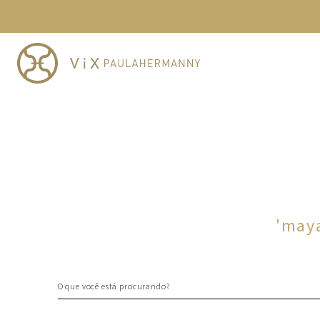
TERMOS MAIS BUSCADOS
1
º
cheeky
2
º
vestido
3
º
maio
4
º
biquini
5
º
vestido curto
6
º
calcinha
7
º
vestidos
8
º
saida
'
maya
9
º
top
10
º
verde
O que você está procurando?
TERMOS MAIS BUSCADOS