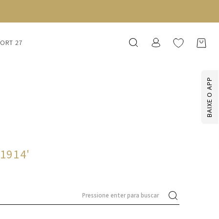
SORT 27
BAIXE O APP
-1914
'