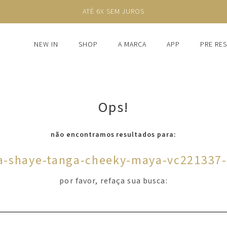
ATÉ 6X SEM JUROS
NEW IN
SHOP
A MARCA
APP
PRE RE
Ops!
não encontramos resultados para:
-shaye-tanga-cheeky-maya-vc221337
por favor, refaça sua busca: