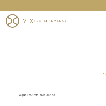
TERMOS MAIS BUSCADOS
1
º
cheeky
2
º
vestido
3
º
maio
4
º
biquini
5
º
calcinha
6
º
vestido curto
7
º
top
8
º
verde
'
9
º
saida
10
º
top tri
O que você está procurando?
TERMOS MAIS BUSCADOS