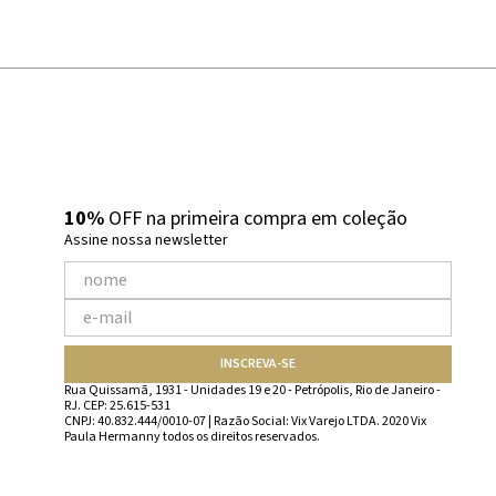
10%
OFF na primeira compra em coleção
Assine nossa newsletter
INSCREVA-SE
Rua Quissamã, 1931 - Unidades 19 e 20 - Petrópolis, Rio de Janeiro -
RJ. CEP: 25.615-531
CNPJ: 40.832.444/0010-07 | Razão Social: Vix Varejo LTDA. 2020 Vix
Paula Hermanny todos os direitos reservados.