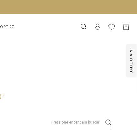
SORT 27
BAIXE O APP
0
'