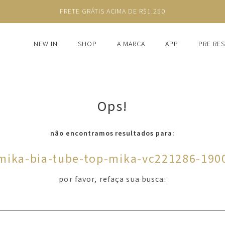
FRETE GRÁTIS ACIMA DE R$1.250
NEW IN
SHOP
A MARCA
APP
PRE RE
Ops!
não encontramos resultados para:
mika-bia-tube-top-mika-vc221286-190
por favor, refaça sua busca: