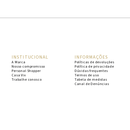
1
º
cheeky
2
º
vestido
3
º
maio
4
º
biquini
5
º
calcinha
INSTITUCIONAL
INFORMAÇÕES
6
º
vestido curto
A Marca
Políticas de devoluções
Nosso compromisso
Política de privacidade
7
º
top
Personal Shopper
Dúvidas frequentes
Casa Vix
Termos de uso
8
º
verde
Trabalhe conosco
Tabela de medidas
Canal de Denúncias
9
º
saida
10
º
top tri