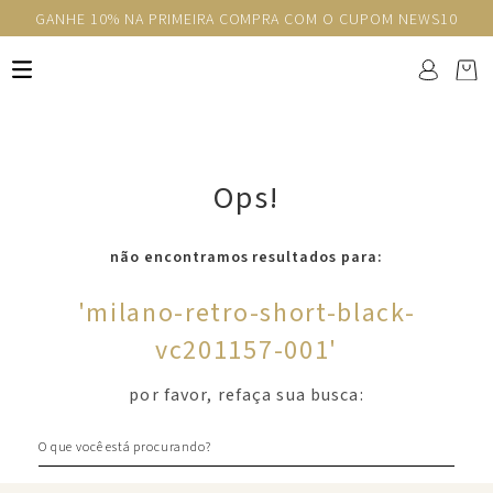
GANHE 10% NA PRIMEIRA COMPRA COM O CUPOM NEWS10
Ops!
não encontramos resultados para:
'
milano-retro-short-black-
vc201157-001
'
por favor, refaça sua busca:
O que você está procurando?