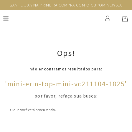
GANHE 10% NA PRIMEIRA COMPRA COM O CUPOM NEWS10
Ops!
não encontramos resultados para:
'
mini-erin-top-mini-vc211104-1825
'
por favor, refaça sua busca:
O que você está procurando?