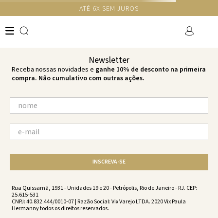
GANHE 10% NA PRIMEIRA COMPRA COM O CUPOM NEWS10
Ops!
não encontramos resultados para:
'
namaste-lea-short-namaste-
vc222204-1915
'
por favor, refaça sua busca:
O que você está procurando?