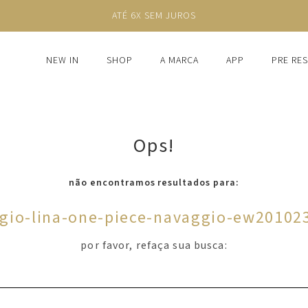
ATÉ 6X SEM JUROS
NEW IN
SHOP
A MARCA
APP
PRE RE
Ops!
não encontramos resultados para:
gio-lina-one-piece-navaggio-ew20102
por favor, refaça sua busca: