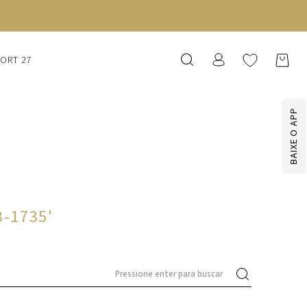
SORT 27
BAIXE O APP
3-1735
'