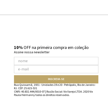
10%
OFF na primeira compra em coleção
Assine nossa newsletter
INSCREVA-SE
Rua Quissamã, 1931 - Unidades 19 e 20 - Petrópolis, Rio de Janeiro -
RJ. CEP: 25.615-531
CNPJ: 40.832.444/0010-07 | Razão Social: Vix Varejo LTDA. 2020 Vix
Paula Hermanny todos os direitos reservados.