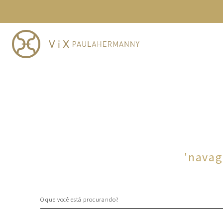
TERMOS MAIS BUSCADOS
1
º
cheeky
2
º
vestido
3
º
maio
4
º
biquini
5
º
vestido curto
6
º
calcinha
7
º
vestidos
8
º
saida
'
navag
9
º
top
10
º
verde
O que você está procurando?
TERMOS MAIS BUSCADOS