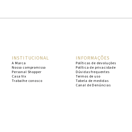
1
º
cheeky
2
º
vestido
3
º
maio
4
º
biquini
5
º
vestido curto
INSTITUCIONAL
INFORMAÇÕES
6
º
calcinha
A Marca
Políticas de devoluções
Nosso compromisso
Política de privacidade
7
º
vestidos
Personal Shopper
Dúvidas frequentes
Casa Vix
Termos de uso
8
º
saida
Trabalhe conosco
Tabela de medidas
Canal de Denúncias
9
º
top
10
º
verde