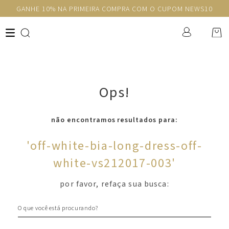
GANHE 10% NA PRIMEIRA COMPRA COM O CUPOM NEWS10
Ops!
não encontramos resultados para:
'
off-white-bia-long-dress-off-
white-vs212017-003
'
por favor, refaça sua busca:
O que você está procurando?