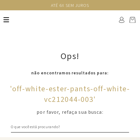
ATÉ 6X SEM JUROS
Ops!
não encontramos resultados para:
'
off-white-ester-pants-off-white-
vc212044-003
'
por favor, refaça sua busca:
O que você está procurando?