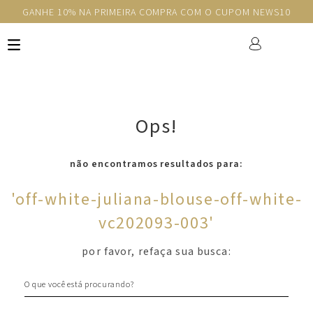
GANHE 10% NA PRIMEIRA COMPRA COM O CUPOM NEWS10
Ops!
não encontramos resultados para:
'
off-white-juliana-blouse-off-white-
vc202093-003
'
por favor, refaça sua busca:
O que você está procurando?