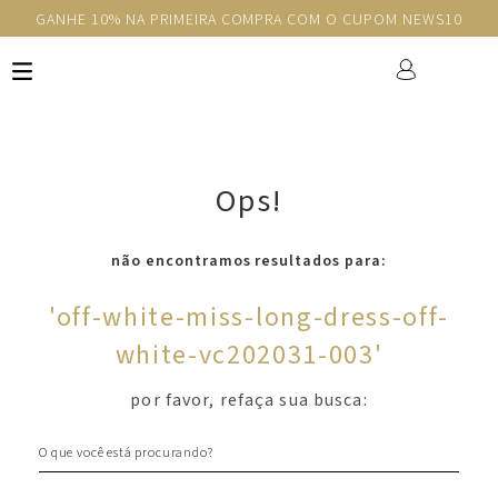
GANHE 10% NA PRIMEIRA COMPRA COM O CUPOM NEWS10
Ops!
não encontramos resultados para:
'
off-white-miss-long-dress-off-
white-vc202031-003
'
por favor, refaça sua busca:
O que você está procurando?