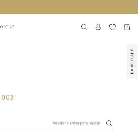
SORT 27
BAIXE O APP
-003
'