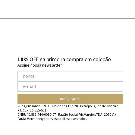
10%
OFF na primeira compra em coleção
Assine nossa newsletter
INSCREVA-SE
Rua Quissamã, 1931 - Unidades 19 e 20 - Petrópolis, Rio de Janeiro -
RJ. CEP: 25.615-531
CNPJ: 40.832.444/0010-07 | Razão Social: Vix Varejo LTDA. 2020 Vix
Paula Hermanny todos os direitos reservados.