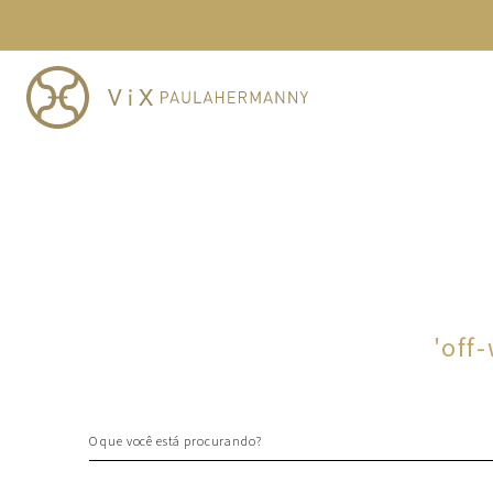
TERMOS MAIS BUSCADOS
1
º
cheeky
2
º
vestido
3
º
maio
4
º
biquini
5
º
vestido curto
6
º
calcinha
7
º
vestidos
8
º
saida
'
off
9
º
top
10
º
verde
O que você está procurando?
TERMOS MAIS BUSCADOS