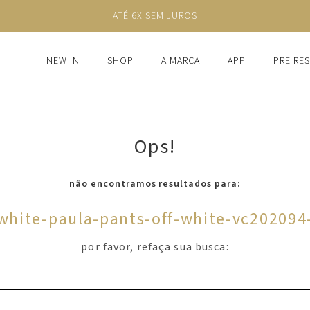
ATÉ 6X SEM JUROS
NEW IN
SHOP
A MARCA
APP
PRE RE
Ops!
não encontramos resultados para:
-white-paula-pants-off-white-vc202094
por favor, refaça sua busca: