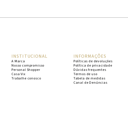
1
º
cheeky
2
º
vestido
3
º
maio
4
º
biquini
5
º
vestido curto
INSTITUCIONAL
INFORMAÇÕES
6
º
calcinha
A Marca
Políticas de devoluções
Nosso compromisso
Política de privacidade
7
º
vestidos
Personal Shopper
Dúvidas frequentes
Casa Vix
Termos de uso
8
º
saida
Trabalhe conosco
Tabela de medidas
Canal de Denúncias
9
º
top
10
º
verde