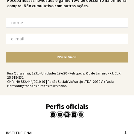
Receba nossas novidades e
ganhe 10% de desconto na primeira
compra. Não cumulativo com outras ações.
INSCREVA-SE
Rua Quissamã, 1931 - Unidades 19 e 20 - Petrópolis, Rio de Janeiro - RJ. CEP:
25.615-531
CNPJ: 40.832.444/0010-07 | Razão Social: Vix Varejo LTDA. 2020 Vix Paula
Hermanny todos os direitos reservados.
Perfis oficiais
+
INSTITUCIONAL