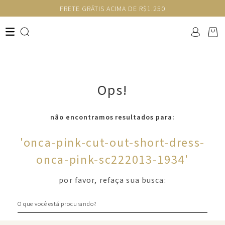
FRETE GRÁTIS ACIMA DE R$1.250
Ops!
não encontramos resultados para:
'
onca-pink-cut-out-short-dress-
onca-pink-sc222013-1934
'
por favor, refaça sua busca:
O que você está procurando?