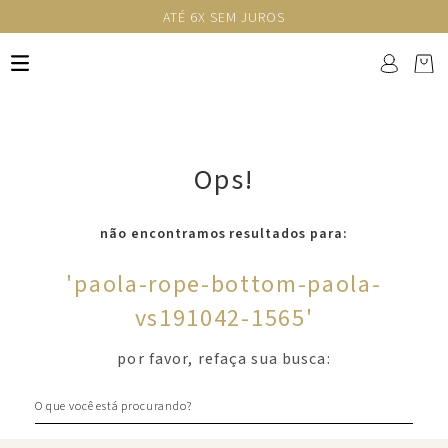
ATÉ 6X SEM JUROS
Ops!
não encontramos resultados para:
'
paola-rope-bottom-paola-
vs191042-1565
'
por favor, refaça sua busca:
O que você está procurando?