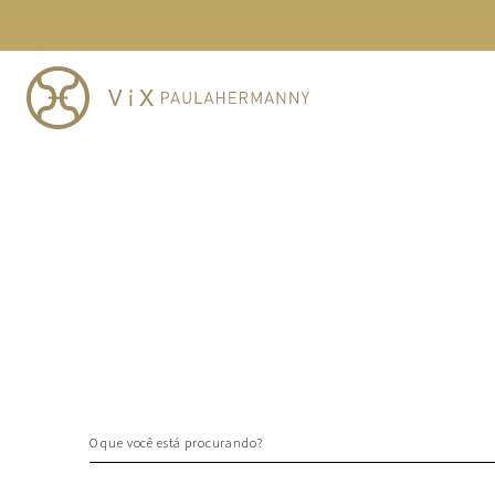
TERMOS MAIS BUSCADOS
1
º
cheeky
2
º
vestido
3
º
maio
4
º
vestidos
5
º
vestido curto
6
º
biquini
7
º
calcinha
8
º
saida
9
º
top
10
º
verde
O que você está procurando?
TERMOS MAIS BUSCADOS