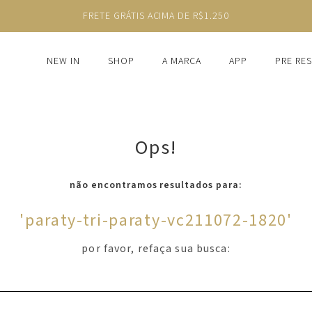
FRETE GRÁTIS ACIMA DE R$1.250
NEW IN
SHOP
A MARCA
APP
PRE RE
Ops!
não encontramos resultados para:
'
paraty-tri-paraty-vc211072-1820
'
por favor, refaça sua busca: