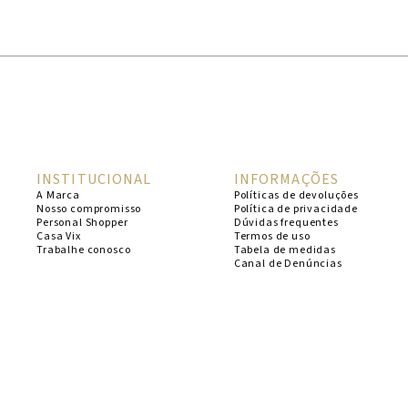
1
º
cheeky
2
º
vestido
3
º
maio
4
º
vestidos
5
º
vestido curto
INSTITUCIONAL
INFORMAÇÕES
6
º
biquini
A Marca
Políticas de devoluções
Nosso compromisso
Política de privacidade
7
º
calcinha
Personal Shopper
Dúvidas frequentes
Casa Vix
Termos de uso
8
º
saida
Trabalhe conosco
Tabela de medidas
Canal de Denúncias
9
º
top
10
º
verde