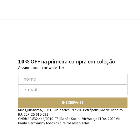
10%
OFF na primeira compra em coleção
Assine nossa newsletter
INSCREVA-SE
Rua Quissamã, 1931 - Unidades 19 e 20 - Petrópolis, Rio de Janeiro -
RJ. CEP: 25.615-531
CNPJ: 40.832.444/0010-07 | Razão Social: Vix Varejo LTDA. 2020 Vix
Paula Hermanny todos os direitos reservados.