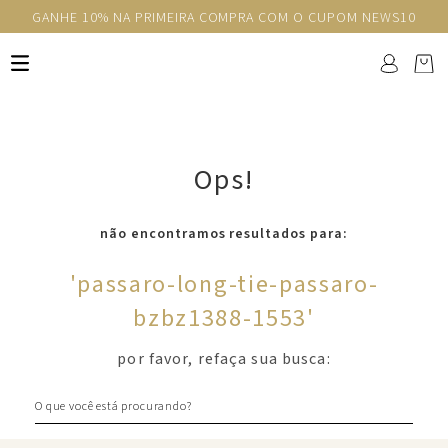
GANHE 10% NA PRIMEIRA COMPRA COM O CUPOM NEWS10
Ops!
não encontramos resultados para:
'
passaro-long-tie-passaro-
bzbz1388-1553
'
por favor, refaça sua busca:
O que você está procurando?